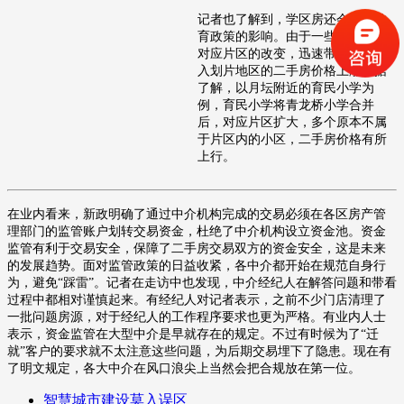
记者也了解到，学区房还会受到教
育政策的影响。由于一些知名小学
对应片区的改变，迅速带动了新纳
入划片地区的二手房价格上涨。据
了解，以月坛附近的育民小学为
例，育民小学将青龙桥小学合并
后，对应片区扩大，多个原本不属
于片区内的小区，二手房价格有所
上行。
在业内看来，新政明确了通过中介机构完成的交易必须在各区房产管
理部门的监管账户划转交易资金，杜绝了中介机构设立资金池。资金
监管有利于交易安全，保障了二手房交易双方的资金安全，这是未来
的发展趋势。面对监管政策的日益收紧，各中介都开始在规范自身行
为，避免“踩雷”。记者在走访中也发现，中介经纪人在解答问题和带看
过程中都相对谨慎起来。有经纪人对记者表示，之前不少门店清理了
一批问题房源，对于经纪人的工作程序要求也更为严格。有业内人士
表示，资金监管在大型中介是早就存在的规定。不过有时候为了“迁
就”客户的要求就不太注意这些问题，为后期交易埋下了隐患。现在有
了明文规定，各大中介在风口浪尖上当然会把合规放在第一位。
智慧城市建设莫入误区