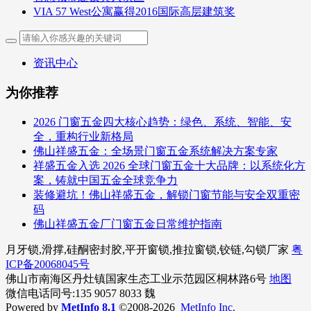
VIA 57 West公寓赢得2016国际高层建筑奖
资讯中心
为你推荐
2026 门窗五金四大核心趋势：绿色、系统、智能、安
全，重构行业新格局
佛山祥盛五金：全场景门窗五金系统解决方案专家
祥盛五金入选 2026 全球门窗五金十大品牌：以系统化方
案，铸就中国五金全球竞争力
装修避坑！佛山祥盛五金，解锁门窗节能与安全双重密
码
佛山祥盛五金厂门窗五金日常维护指南
月牙锁,滑撑,硅酮密封胶,平开窗锁,推拉窗锁,铰链,勾锁厂家
粤
ICP备20068045号
佛山市南海区丹灶镇国家生态工业示范园区桐林路6号
地图
微信电话同号:135 9057 8033 魏
Powered by
MetInfo 8.1
©2008-2026
MetInfo Inc.