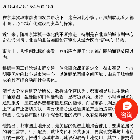
2018-01-18 15:42:00
180
在京津冀城市群协同发展语境下，这座河北小镇，正深刻展现着大都
市圈，乃至城市化建设的变革与探索。
近年来，随着京津冀一体化的不断推进，特别是在北京的城市副中心
定点通州后，北京的非首都职能正逐步从城六区向“新中心”转移。
事实上，从惯例和标准来看，燕郊应当属于北京都市圈的通勤范围以
内。
根据中国工程院城市群交通一体化研究课题组定义，都市圈是一个占
明显优势的核心城市为中心，以通勤范围维空间区域，由若干城镇组
成的具有综合功能社会实体。
清华大学交通研究所所长、教授陆化普认为，都市圈是居民生活的一
日通勤圈、生活圈和日常活动圈，是有边界的。出行一小时点到点的
通勤服务，应该是界定都市圈规模的指标。而城市群，则是相互之间
上下游产业密切关联，需要便捷货运通道满足产业物流需求的生产协
作圈，包括都市圈和多个综合功能的城市，没有边界限制。
他指出，都市圈土地开发，最关键的促进土地混合使用，要满足居民
的居住需求、生活配套、就业岗位和公共服务。要实现交通与土地利
用的一体化，推进生态城市单元建设和混合土地使用。其中，推交通