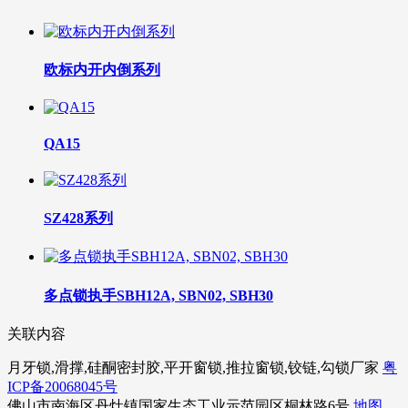
欧标内开内倒系列
QA15
SZ428系列
多点锁执手SBH12A, SBN02, SBH30
关联内容
月牙锁,滑撑,硅酮密封胶,平开窗锁,推拉窗锁,铰链,勾锁厂家
粤
ICP备20068045号
佛山市南海区丹灶镇国家生态工业示范园区桐林路6号
地图