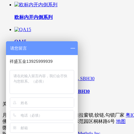
欧标内开内倒系列
QA15
请您留言
祥盛五金13925999939
SZ428系列
多点锁执手SBH12A, SBN02, SBH30
关联内容
月牙锁,滑撑,硅酮密封胶,平开窗锁,推拉窗锁,铰链,勾锁厂家
粤I
佛山市南海区丹灶镇国家生态工业示范园区桐林路6号
地图
微信电话同号:135 9057 8033 魏
Powered by
MetInfo 8.1
©2008-2026
MetInfo Inc.