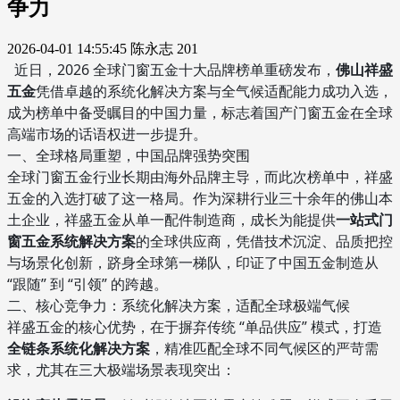
争力
2026-04-01 14:55:45
陈永志
201
近日，2026 全球门窗五金十大品牌榜单重磅发布，
佛山祥盛
五金
凭借卓越的系统化解决方案与全气候适配能力成功入选，
成为榜单中备受瞩目的中国力量，标志着国产门窗五金在全球
高端市场的话语权进一步提升。
一、全球格局重塑，中国品牌强势突围
全球门窗五金行业长期由海外品牌主导，而此次榜单中，祥盛
五金的入选打破了这一格局。作为深耕行业三十余年的佛山本
土企业，祥盛五金从单一配件制造商，成长为能提供
一站式门
窗五金系统解决方案
的全球供应商，凭借技术沉淀、品质把控
与场景化创新，跻身全球第一梯队，印证了中国五金制造从
“跟随” 到 “引领” 的跨越。
二、核心竞争力：系统化解决方案，适配全球极端气候
祥盛五金的核心优势，在于摒弃传统 “单品供应” 模式，打造
全链条系统化解决方案
，精准匹配全球不同气候区的严苛需
求，尤其在三大极端场景表现突出：