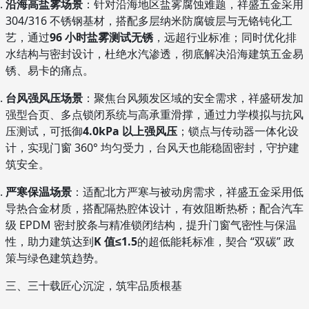
沿海高盐雾场景
：针对沿海地区盐雾腐蚀难题，祥盛五金采用
304/316 不锈钢基材，搭配多层纳米防腐镀层与无铬钝化工
艺，通过
96 小时盐雾测试无锈
，远超行业标准；同时优化排
水结构与密封设计，杜绝水汽渗透，彻底解决沿海建筑五金易
锈、易卡的痛点。
台风强风压场景
：聚焦台风频发区域的安全需求，祥盛研发加
强型合页、多点锁闭系统与高承重滑撑，通过力学模拟与抗风
压测试，可抵御
4.0kPa 以上强风压
；锁点与传动器一体化设
计，实现门窗 360° 均匀受力，台风天也能稳固密封，守护建
筑安全。
严寒保温场景
：适配北方严寒与被动房需求，祥盛五金采用低
导热合金材质，搭配隔热腔体设计，有效阻断热桥；配合汽车
级 EPDM 密封胶条与精准锁闭结构，提升门窗气密性与保温
性，助力建筑达到
K 值≤1.5
的超低能耗标准，契合 “双碳” 政
策与绿色建筑趋势。
三、三十载匠心沉淀，筑牢品质根基