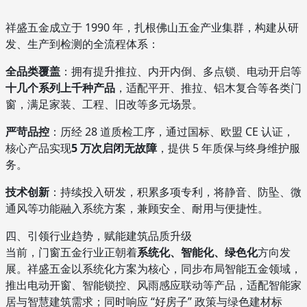
祥盛五金成立于 1990 年，扎根佛山五金产业集群，构建从研
发、生产到检测的全流程体系：
全品类覆盖
：拥有提升推拉、内开内倒、多点锁、电动开启等
十几个系列上千种产品
，适配平开、推拉、铝木复合等各类门
窗，满足家装、工程、旧改等多元场景。
严苛品控
：历经 28 道质检工序，通过国标、欧盟 CE 认证，
核心产品实现
5 万次启闭无故障
，提供 5 年质保与终身维护服
务。
技术创新
：持续投入研发，积累多项专利，将静音、防坠、微
通风等功能融入系统方案，兼顾安全、耐用与便捷性。
四、引领行业趋势，赋能建筑品质升级
当前，门窗五金行业正朝着
系统化、智能化、绿色化
方向发
展。祥盛五金以系统化方案为核心，同步布局智能五金领域，
推出电动开窗、智能锁控、风雨感应联动等产品，适配智能家
居与智慧建筑需求；同时响应 “好房子” 政策与绿色建材标